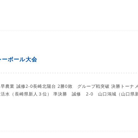
レーボール大会
諫早農業 誠修2-0長崎北陽台 2勝0敗 グループ戦突破 決勝トーナ
0 活水（長崎県新人３位） 準決勝 誠修 2-0 山口鴻城（山口県