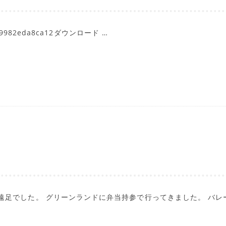
d99982eda8ca12ダウンロード …
迎遠足でした。 グリーンランドに弁当持参で行ってきました。 バ