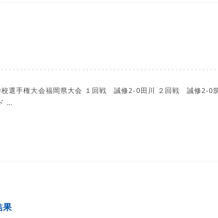
選手権大会福岡県大会 １回戦 誠修2-0田川 ２回戦 誠修2-0筑
ド …
結果